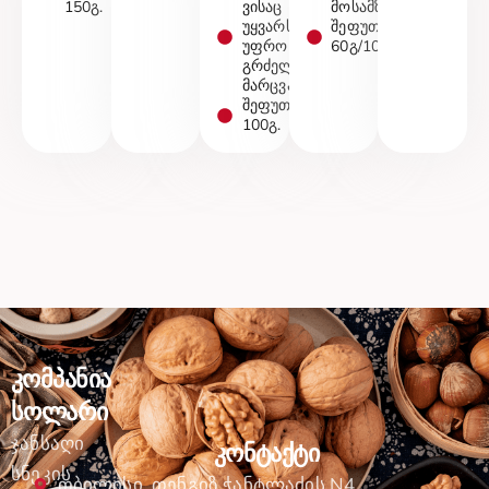
150გ.
ვისაც
მოსამზადებლად.
უყვარს
შეფუთვები
უფრო
60გ/100გ.
გრძელი
მარცვალი.
შეფუთვა
100გ.
კომპანია
სოლარი
ჯანსაღი
კონტაქტი
სნეკის
თბილისი, თენგიზ ჭანტლაძის N4