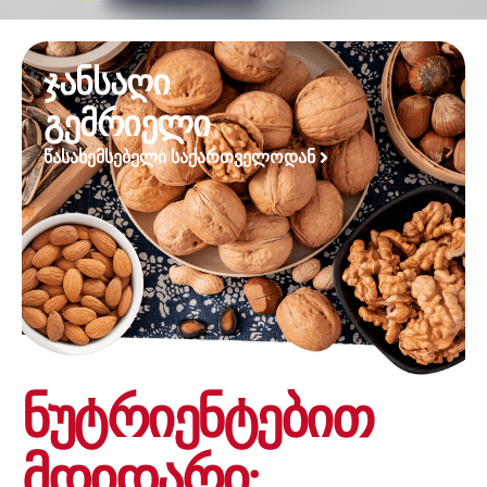
ჯანსაღი
გემრიელი
ᲬᲐᲡᲐᲮᲔᲛᲡᲔᲑᲔᲚᲘ ᲡᲐᲥᲐᲠᲗᲕᲔᲚᲝᲓᲐᲜ
ნუტრიენტებით
მდიდარი: