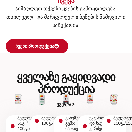
ჩვევა
აიმაღლეთ თქვენი კვების გამოცდილება,
თხილეული და მარცვლეული ბუნების ნამდვილი
საჩუქარია.
ᲩᲕᲔᲜᲘ ᲞᲠᲝᲓᲣᲥᲪᲘᲐ
ყველაზე გაყიდვადი
პროდუქცია
ᲧᲕᲔᲚᲐ
შეფუთვები
შეფუთვები
განუმეორებელი
უყვართ ბავშვებს
შეფუთვე
60გ. /
100გ./150გ.
გემო
და საუკეთესოა
100გ./150
100გ. /
მათთვის,
კერძების